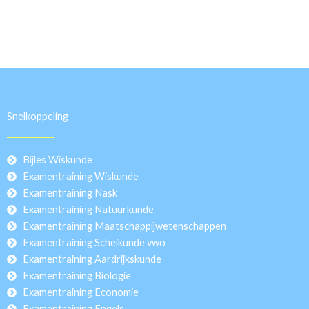
Snelkoppeling
Bijles Wiskunde
Examentraining Wiskunde
Examentraining Nask
Examentraining Natuurkunde
Examentraining Maatschappijwetenschappen
Examentraining Scheikunde vwo
Examentraining Aardrijkskunde
Examentraining Biologie
Examentraining Economie
Examentraining Engels