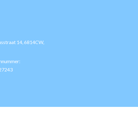
usstraat 14, 6814CW,
onnummer:
27243