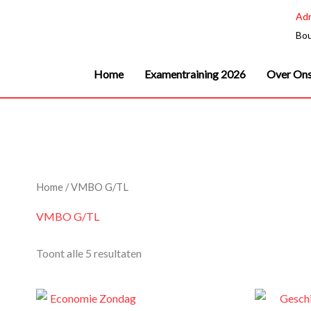
Ga
Adr
naar
Bou
de
inhoud
Home
Examentraining 2026
Over On
Home
/ VMBO G/TL
VMBO G/TL
Toont alle 5 resultaten