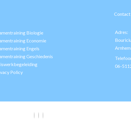
Contact
Adres:
amentraining Biologie
Bourici
amentraining Economie
Arnhem
amentraining Engels
amentraining Geschiedenis
Telefo
iswerkbegeleiding
06-511
ivacy Policy