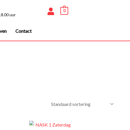
0
18.00 uur
even
Contact