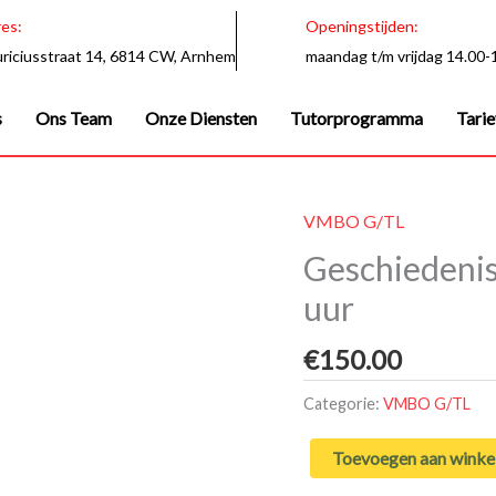
es:
Openingstijden:
riciusstraat 14, 6814 CW, Arnhem
maandag t/m vrijdag 14.00-
s
Ons Team
Onze Diensten
Tutorprogramma
Tari
VMBO G/TL
Geschiedenis
uur
€
150.00
Categorie:
VMBO G/TL
Toevoegen aan wink