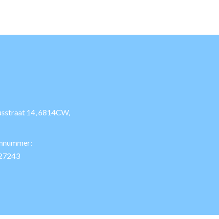
usstraat 14, 6814CW,
onnummer:
27243