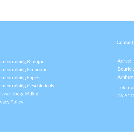
Contact
Adres:
amentraining Biologie
Bourici
amentraining Economie
Arnhem
amentraining Engels
amentraining Geschiedenis
Telefo
iswerkbegeleiding
06-511
ivacy Policy