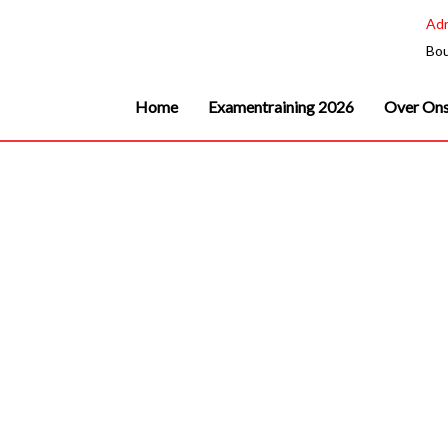
Ga
Adr
naar
Bou
de
inhoud
Home
Examentraining 2026
Over On